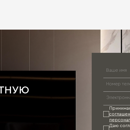
АТНУЮ
Принима
соглашен
персонал
Даю согл