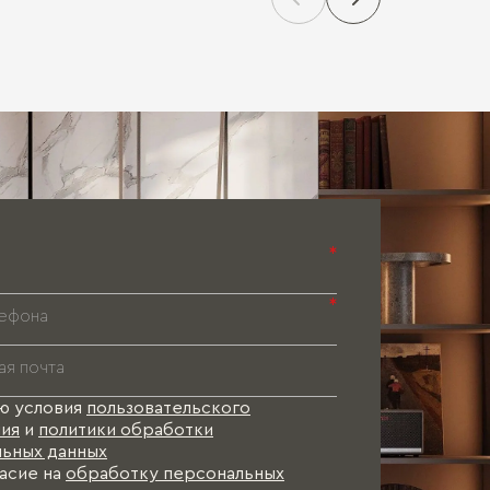
Паспорт 
Паспорт 
Паспорт 
*
*
ю условия
пользовательского
ия
и
политики обработки
ьных данных
асие на
обработку персональных