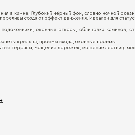
фония в камне. Глубокий чёрный фон, словно ночной оке
и переливы создают эффект движения. Идеален для стату
, подоконники, оконные откосы, облицовка каминов, с
арапеты крыльца, проемы входа, оконные проемы.
ытые террасы, мощение дорожек, мощение лестниц, мощ
 →