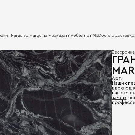
ранит Paradiso Marquina - заказать мебель от Mr.Doors с доставко
Бессрочна
ГРА
MAR
Арт.
Наши спе
вдохновл
вашего и
замер
, в
професси