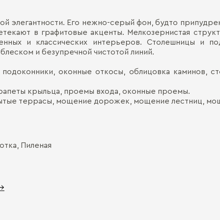
ой элегантности. Его нежно-серый фон, будто припудре
етекают в графитовые акценты. Мелкозернистая струк
нных и классических интерьеров. Столешницы и под
блеском и безупречной чистотой линий.
, подоконники, оконные откосы, облицовка каминов, с
арапеты крыльца, проемы входа, оконные проемы.
ытые террасы, мощение дорожек, мощение лестниц, мощ
тка, Пиленая
 →