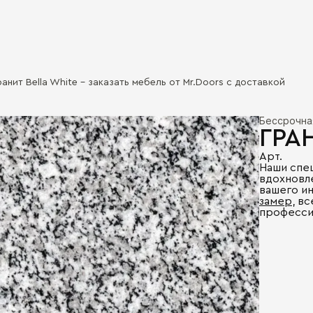
ранит Bella White - заказать мебель от Mr.Doors с доставкой
Бессрочна
ГРА
Арт.
Наши спе
вдохновл
вашего и
замер
, в
професси