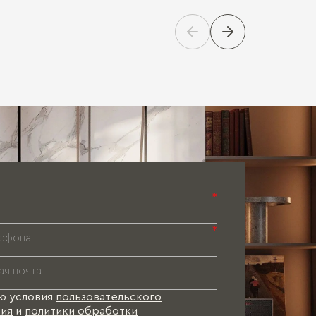
Паспорт 
Паспорт 
Паспорт 
*
*
ю условия
пользовательского
ия
и
политики обработки