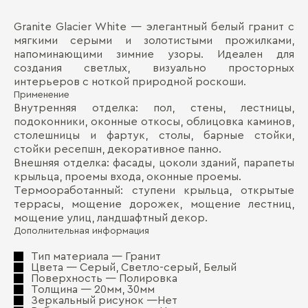
Granite Glacier White — элегантный белый гранит с
Пр
Д
мягкими серыми и золотистыми прожилками,
напоминающими зимние узоры. Идеален для
Пл
П
создания светлых, визуально просторных
Во
интерьеров с ноткой природной роскоши.
Применение
Мо
Внутренняя отделка: пол, стены, лестницы,
подоконники, оконные откосы, облицовка каминов,
Те
столешницы и фартук, столы, барные стойки,
стойки ресепшн, декоративное панно.
Ки
Внешняя отделка: фасады, цоколи зданий, парапеты
крыльца, проемы входа, оконные проемы.
Термооработанный: ступени крыльца, открытые
Бо
террасы, мощение дорожек, мощение лестниц,
мощение улиц, ландшафтный декор.
Дополнительная информация
Тип материала — Гранит
Цвета — Серый, Светло-серый, Белый
Поверхность — Полировка
Толщина — 20мм, 30мм
Зеркальный рисунок —Нет