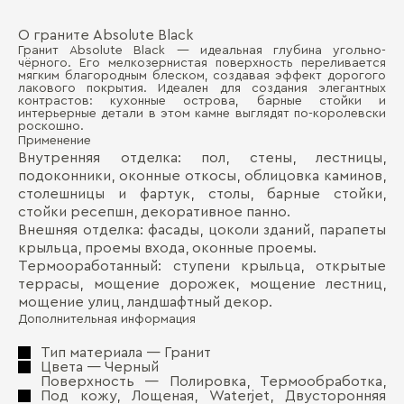
О граните Absolute Black
Пр
Д
Гранит Absolute Black — идеальная глубина угольно-
чёрного. Его мелкозернистая поверхность переливается
Пл
мягким благородным блеском, создавая эффект дорогого
П
лакового покрытия. Идеален для создания элегантных
контрастов: кухонные острова, барные стойки и
Во
интерьерные детали в этом камне выглядят по-королевски
роскошно.
Мо
Применение
Внутренняя отделка: пол, стены, лестницы,
Те
подоконники, оконные откосы, облицовка каминов,
столешницы и фартук, столы, барные стойки,
Ки
стойки ресепшн, декоративное панно.
Внешняя отделка: фасады, цоколи зданий, парапеты
крыльца, проемы входа, оконные проемы.
Бо
Термооработанный: ступени крыльца, открытые
террасы, мощение дорожек, мощение лестниц,
мощение улиц, ландшафтный декор.
Дополнительная информация
Тип материала — Гранит
Цвета — Черный
Поверхность — Полировка, Термообработка,
Под кожу, Лощеная, Waterjet, Двусторонняя