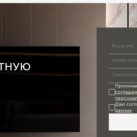
АТНУЮ
Принима
соглашен
персонал
Даю согл
данных