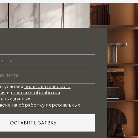
Паспорт 
Паспорт 
Паспорт 
*
*
ю условия
пользовательского
ия
и
политики обработки
ьных данных
асие на
обработку персональных
ОСТАВИТЬ ЗАЯВКУ