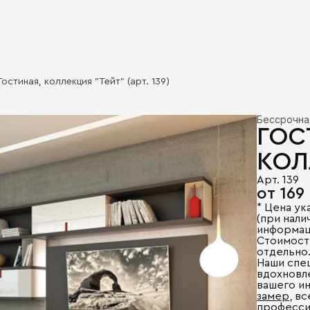
Гостиная, коллекция "Тейт" (арт. 139)
Бессрочна
ГОС
КОЛ
Арт. 139
от 169
* Цена ук
(при налич
информац
Стоимост
отдельно
Наши спе
вдохновл
вашего и
замер
, в
професси