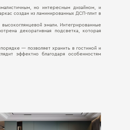
ималистичным, но интересным дизайном, и
Материалы ко
Наличными
ркас создан из ламинированных ДСП-плит в
ДОСТАВКА 
Онлайн, н
Декор корпус
Безналич
 высокоглянцевой эмали. Интегрированные
Воспольз
Материал фас
ПЕРЕЕЗД В
отрена декоративная подсветка, которая
Для нас в
только со
каждой де
СБОРКА
Мы готовы
орядке — позволяет хранить в гостиной и
Хрупкие э
Обычно э
глядит эффектно благодаря особенностям
позволит 
мебель. Ц
доставля
Сборка о
вашем на
гарантир
Больше прив
особенно
удалённос
стоимост
правило, 
транспорт
монтажа.