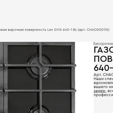
овая варочная поверхность Lex GVG 640-1 BL (арт. CHAO000176)
Бессрочна
ГАЗ
ПОВ
640-
Арт. CHA
Наши спе
вдохновл
вашего и
замер
, в
професси