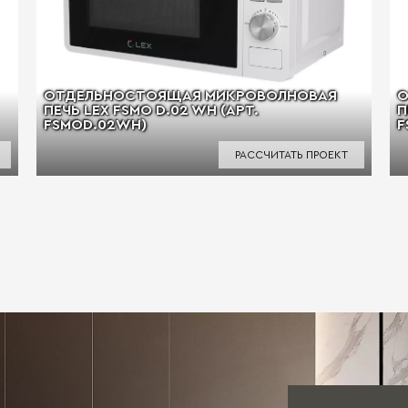
ОТДЕЛЬНОСТОЯЩАЯ МИКРОВОЛНОВАЯ
О
ПЕЧЬ LEX FSMO D.02 WH (АРТ.
П
FSMOD.02WH)
F
РАССЧИТАТЬ ПРОЕКТ