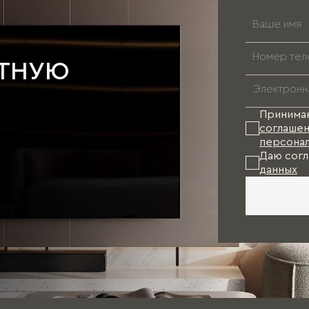
АТНУЮ
Принима
соглашен
персонал
Даю согл
данных