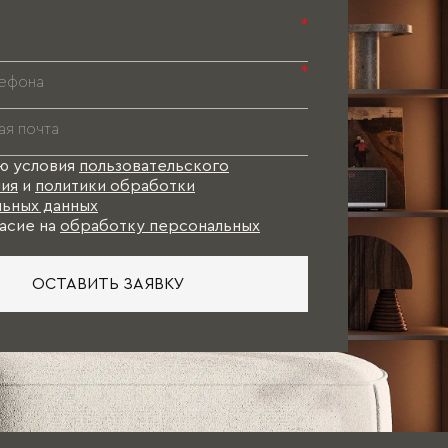
Паспорт 
*
Паспорт 
Паспорт 
*
ю условия
пользовательского
ия
и
политики обработки
ьных данных
асие на
обработку персональных
ОСТАВИТЬ ЗАЯВКУ