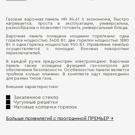
Газовая варочная панель MN 84.61 S экономична, быстро
Ши
нагревается, проста в эксплуатации, универсальна,
Д
разнообразна и позволяет готовить универсальные блюда.
Ма
Варочная панель оснащена мощными горелками: одна
П
горелка мощностью 3400 Вт, две горелки мощностью 1880
Уп
Вт и одна горелка мощностью 900 Вт. Управление панелью
осуществляется с помощью боковых поворотных
переключателей.
Ти
В каждой ручке предусмотрен электроподжиг. Варочная
Ко
панель также оснащена функцией газ-контроля для
обеспечения безопасности. Особенностью панели является
тройное кольцо пламени. В комплекте идут переходники
Ра
для разных типов газа.
Внешние характеристики:
Бо
Закаленное стекло
Чугунные решётки
Матовые колпачки горелок
Больше привилегий с программой ПРЕМЬЕР →