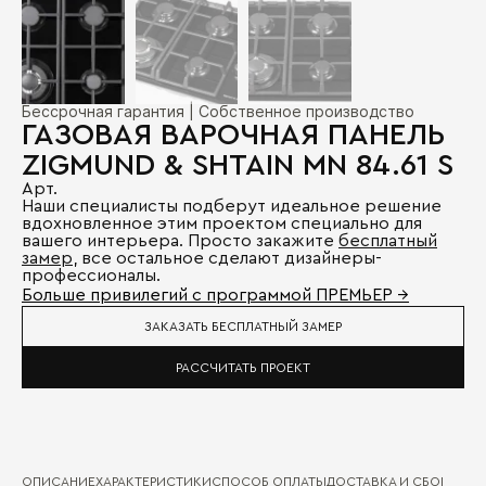
Бессрочная гарантия | Собственное производство
ГАЗОВАЯ ВАРОЧНАЯ ПАНЕЛЬ
ZIGMUND & SHTAIN MN 84.61 S
Арт.
Наши специалисты подберут идеальное решение
вдохновленное этим проектом специально для
вашего интерьера. Просто закажите
бесплатный
замер
, все остальное сделают дизайнеры-
профессионалы.
Больше привилегий с программой ПРЕМЬЕР →
ЗАКАЗАТЬ БЕСПЛАТНЫЙ ЗАМЕР
РАССЧИТАТЬ ПРОЕКТ
ОПИСАНИЕ
ХАРАКТЕРИСТИКИ
СПОСОБ ОПЛАТЫ
ДОСТАВКА И СБОРКА
ГА