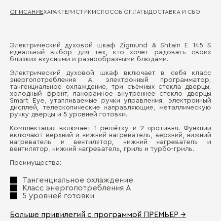
ОПИСАНИЕ
ХАРАКТЕРИСТИКИ
СПОСОБ ОПЛАТЫ
ДОСТАВКА И СБОРКА
ГА
Электрический духовой шкаф Zigmund & Shtain E 145 S
Ти
идеальный выбор для тех, кто хочет радовать своих
Д
близких вкусными и разнообразными блюдами.
Об
Электрический духовой шкаф включает в себя класс
П
энергопотребления А, электронный программатор,
Уп
тангенциальное охлаждение, три съёмных стекла дверцы,
холодный фронт, панорамное внутреннее стекло дверцы
Smart Eye, утапливаемые ручки управления, электронный
Ур
дисплей, телескопические направляющие, металлическую
ручку дверцы и 5 уровней готовки.
Цв
Комплектация включает 1 решётку и 2 противня. Функции
включают верхний и нижний нагреватель, верхний, нижний
Ши
нагреватель и вентилятор, нижний нагреватель и
вентилятор, нижний нагреватель, гриль и турбо-гриль.
Преимущества:
Бо
Тангенциальное охлаждение
Класс энергопотребления А
5 уровней готовки
Больше привилегий с программой ПРЕМЬЕР →