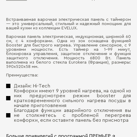
Встраиваемая варочная электрическая панель с таймером
Ти
— это универсальный, стильный и надежный помощник для
Д
вашей кухни из коллекции EVELUX.
Ши
Варочная панель электрическая, индукционная, шириной 60
П
см, с 4 конфорками. Одна из зон оснащена функцией
Ко
Booster для быстрого нагрева. Управление сенсорное, с 9
уровнями мощности. Есть таймер на 1-99 минут,
блокировка управления, защитное отключение и функция
Ра
защитного отключения. Мощность 6800 Вт. Панель
выполнена из белого стекла Eurokera (Франция), размеры:
Уп
590х520х58 мм.
Преимущества:
Мо
Дизайн: Hi-Tech
Конфорки имеют 9 уровней нагрева, на одной из
Бо
них предусмотрен режим booster для
кратковременного сильного нагрева посуды в
начале приготовления
Благодаря функции аварийного отключения вы
не столкнётесь с проблемой перегрева
конфорки, если оставите панель без присмотра
Больше привилегий с программой ПРЕМЬЕР →