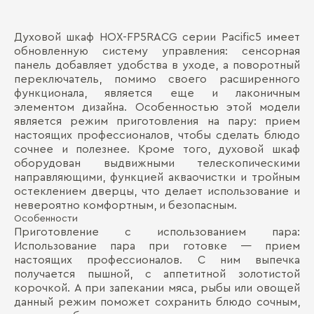
Духовой шкаф HOX-FP5RACG серии Pacific5 имеет
Об
Д
обновленную систему управления: сенсорная
панель добавляет удобства в уходе, а поворотный
Ти
П
переключатель, помимо своего расширенного
Кл
функционала, является еще и лаконичным
элементом дизайна. Особенностью этой модели
Мо
является режим приготовления на пару: прием
настоящих профессионалов, чтобы сделать блюдо
На
сочнее и полезнее. Кроме того, духовой шкаф
оборудован выдвижными телескопическими
Ра
направляющими, функцией акваочистки и тройным
Ве
остеклением дверцы, что делает использование и
невероятно комфортным, и безопасным.
Бо
Ве
Особенности
Приготовление с использованием пара:
Использование пара при готовке — прием
настоящих профессионалов. С ним выпечка
получается пышной, с аппетитной золотистой
корочкой. А при запекании мяса, рыбы или овощей
данный режим поможет сохранить блюдо сочным,