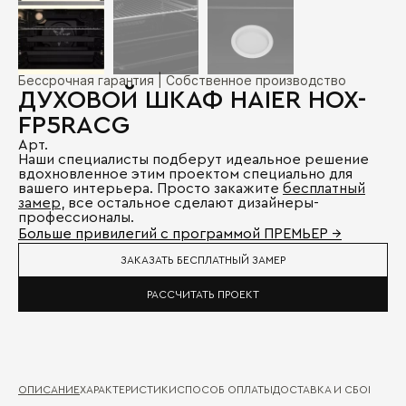
Бессрочная гарантия | Собственное производство
ДУХОВОЙ ШКАФ HAIER HOX-
FP5RACG
Арт.
Наши специалисты подберут идеальное решение
вдохновленное этим проектом специально для
вашего интерьера. Просто закажите
бесплатный
замер
, все остальное сделают дизайнеры-
профессионалы.
Больше привилегий с программой ПРЕМЬЕР →
ЗАКАЗАТЬ БЕСПЛАТНЫЙ ЗАМЕР
РАССЧИТАТЬ ПРОЕКТ
ОПИСАНИЕ
ХАРАКТЕРИСТИКИ
СПОСОБ ОПЛАТЫ
ДОСТАВКА И СБОРКА
ГА