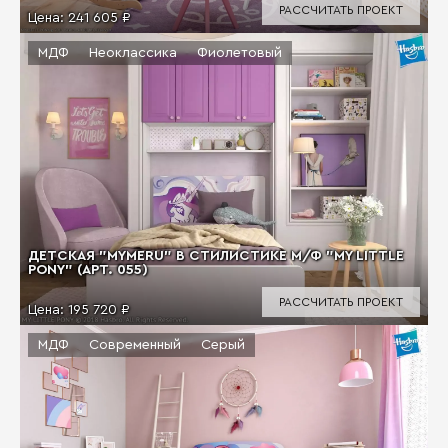
РАССЧИТАТЬ ПРОЕКТ
Цена:
241 605 ₽
МДФ
Неоклассика
Фиолетовый
ДЕТСКАЯ "MYMERU" В СТИЛИСТИКЕ М/Ф "MY LITTLE
PONY" (АРТ. 055)
РАССЧИТАТЬ ПРОЕКТ
Цена:
195 720 ₽
МДФ
Современный
Серый