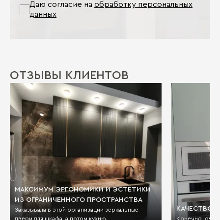
Даю согласие на
обработку персональных
данных
ОТЗЫВЫ КЛИЕНТОВ
МАКСИМУМ ЭРГОНОМИКИ И ЭСТЕТИКИ
ИЗ ОГРАНИЧЕННОГО ПРОСТРАНСТВА
КАЧЕСТВО И
Заказывала в этой организации зеркальные
двери для шкафа, а потом кухню.
Конечно, очен