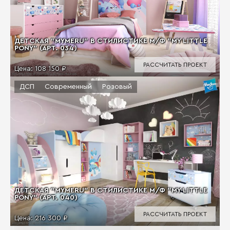
ДЕТСКАЯ "MYMERU" В СТИЛИСТИКЕ М/Ф "MY LITTLE
PONY" (АРТ. 034)
РАССЧИТАТЬ ПРОЕКТ
Цена:
108 150 ₽
ДСП
Современный
Розовый
ДЕТСКАЯ "MYMERU" В СТИЛИСТИКЕ М/Ф "MY LITTLE
PONY" (АРТ. 040)
РАССЧИТАТЬ ПРОЕКТ
Цена:
216 300 ₽