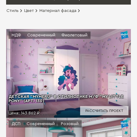
Стиль
Цвет
Материал фасада
МДФ
Современный
Фиолетовый
ДЕТСКАЯ "MYMERU" В СТИЛИСТИКЕ М/Ф "MY LITTLE
PONY" (АРТ. 130)
РАССЧИТАТЬ ПРОЕКТ
Цена:
143 862 ₽
ДСП
Современный
Розовый