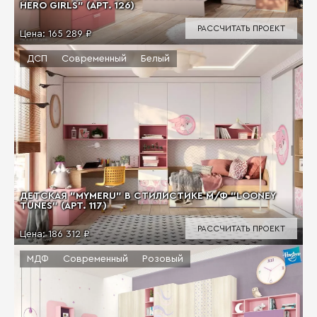
HERO GIRLS" (АРТ. 126)
РАССЧИТАТЬ ПРОЕКТ
Цена:
165 289 ₽
ДСП
Современный
Белый
ДЕТСКАЯ "MYMERU" В СТИЛИСТИКЕ М/Ф "LOONEY
TUNES" (АРТ. 117)
РАССЧИТАТЬ ПРОЕКТ
Цена:
186 312 ₽
МДФ
Современный
Розовый