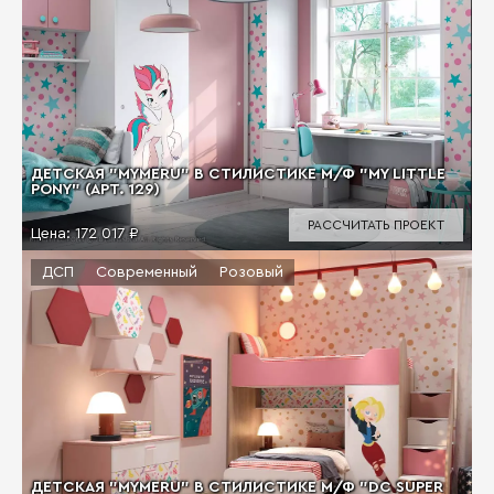
ДЕТСКАЯ "MYMERU" В СТИЛИСТИКЕ М/Ф "MY LITTLE
PONY" (АРТ. 129)
РАССЧИТАТЬ ПРОЕКТ
Цена:
172 017 ₽
ДСП
Современный
Розовый
ДЕТСКАЯ "MYMERU" В СТИЛИСТИКЕ М/Ф "DC SUPER