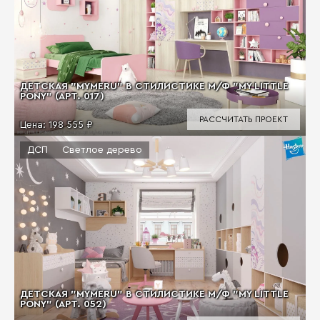
ДЕТСКАЯ "MYMERU" В СТИЛИСТИКЕ М/Ф "MY LITTLE
PONY" (АРТ. 017)
РАССЧИТАТЬ ПРОЕКТ
Цена:
198 555 ₽
ДСП
Светлое дерево
ДЕТСКАЯ "MYMERU" В СТИЛИСТИКЕ М/Ф "MY LITTLE
PONY" (АРТ. 052)