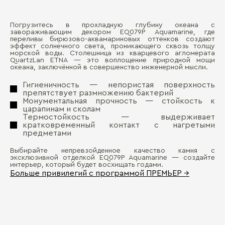
Погрузитесь в прохладную глубину океана с
Ма
завораживающим декором EQ079P Aquamarine, где
Д
переливы бирюзово-аквамариновых оттенков создают
эффект солнечного света, проникающего сквозь толщу
Де
морской воды. Столешница из кварцевого агломерата
П
QuartzLan ETNA — это воплощение природной мощи
океана, заключённой в совершенство инженерной мысли.
Гигиеничность — непористая поверхность
препятствует размножению бактерий
Монументальная прочность — стойкость к
царапинам и сколам
Термостойкость — выдерживает
кратковременный контакт с нагретыми
предметами
Бо
Выбирайте непревзойденное качество камня с
эксклюзивной отделкой EQ079P Aquamarine — создайте
интерьер, который будет восхищать годами.
Больше привилегий с программой ПРЕМЬЕР →