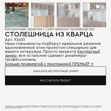
Бессрочная гарантия | Собственное производство
CТОЛЕШНИЦА ИЗ КВАРЦА
Арт. KS451
Наши специалисты подберут идеальное решение
вдохновленное этим проектом специально для
вашего интерьера. Просто закажите
бесплатный
замер
, все остальное сделают дизайнеры-
профессионалы.
Больше привилегий с программой ПРЕМЬЕР →
ЗАКАЗАТЬ БЕСПЛАТНЫЙ ЗАМЕР
РАССЧИТАТЬ ПРОЕКТ
ОПИСАНИЕ
ХАРАКТЕРИСТИКИ
СПОСОБ ОПЛАТЫ
ДОСТАВКА И СБОРКА
ГА