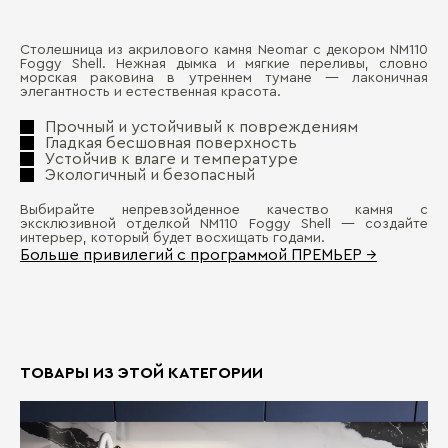
Столешница из акрилового камня Neomar с декором NM110
Ма
Foggy Shell. Нежная дымка и мягкие переливы, словно
Д
морская раковина в утреннем тумане — лаконичная
элегантность и естественная красота.
Де
П
Прочный и устойчивый к повреждениям
Гладкая бесшовная поверхность
Устойчив к влаге и температуре
Экологичный и безопасный
Выбирайте непревзойденное качество камня с
эксклюзивной отделкой NM110 Foggy Shell — создайте
интерьер, который будет восхищать годами.
Больше привилегий с программой ПРЕМЬЕР →
Бо
ТОВАРЫ ИЗ ЭТОЙ КАТЕГОРИИ