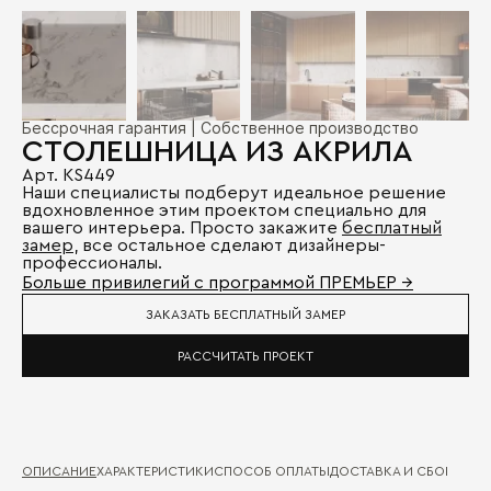
Бессрочная гарантия | Собственное производство
CТОЛЕШНИЦА ИЗ АКРИЛА
Арт. KS449
Наши специалисты подберут идеальное решение
вдохновленное этим проектом специально для
вашего интерьера. Просто закажите
бесплатный
замер
, все остальное сделают дизайнеры-
профессионалы.
Больше привилегий с программой ПРЕМЬЕР →
ЗАКАЗАТЬ БЕСПЛАТНЫЙ ЗАМЕР
РАССЧИТАТЬ ПРОЕКТ
ОПИСАНИЕ
ХАРАКТЕРИСТИКИ
СПОСОБ ОПЛАТЫ
ДОСТАВКА И СБОРКА
ГА