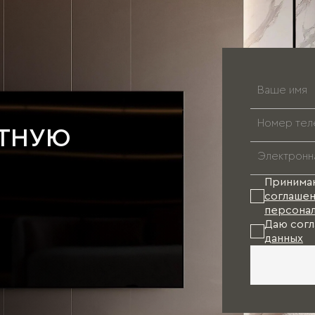
АТНУЮ
Принима
соглашен
персонал
Даю согл
данных