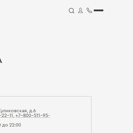
А
Куликовская, д.6
-22-11
,
+7-800-511-95-
0 до 22:00