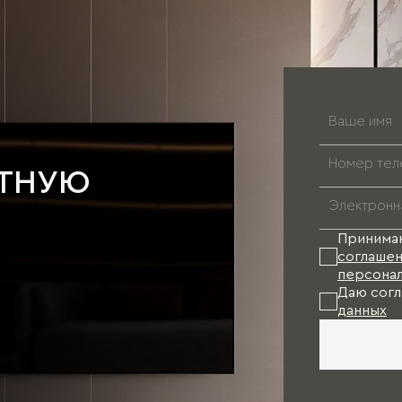
АТНУЮ
Принима
соглашен
персонал
Даю согл
данных