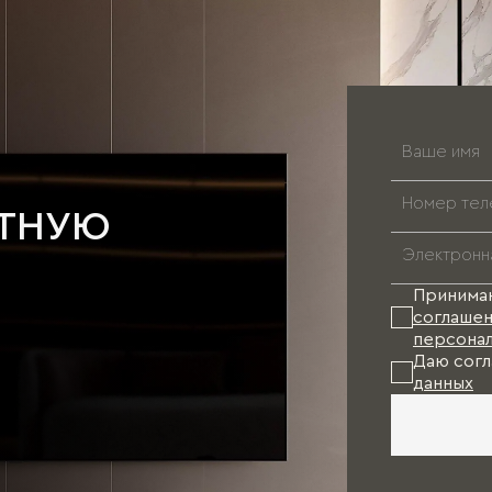
АТНУЮ
Принима
соглашен
персонал
Даю согл
данных