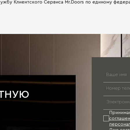
ужбу Клиентского Сервиса Mr.Doors по единому федерал
АТНУЮ
Принима
соглашен
персонал