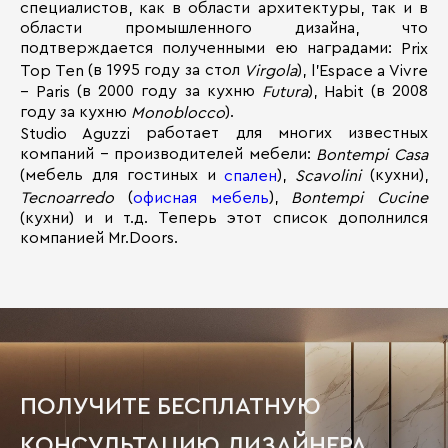
специалистов, как в области архитектуры, так и в
области промышленного дизайна, что
подтверждается полученными ею наградами:
Prix
(в 1995 году за стол
),
Top Ten
Virgola
l’Espace a Vivre
(в 2000 году за кухню
),
(в 2008
– Paris
Futura
Habit
году за кухню
).
Monoblocco
работает для многих известных
Studio Aguzzi
компаний – производителей мебели:
Bontempi Casa
(мебель для гостиных и
),
(кухни),
спален
Scavolini
(
),
Tecnoarredo
офисная мебель
Bontempi Cucine
(кухни) и и т.д. Теперь этот список дополнился
компанией Mr.Doors.
ПОЛУЧИТЕ БЕСПЛАТНУЮ
КОНСУЛЬТАЦИЮ ДИЗАЙНЕРА