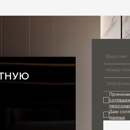
АТНУЮ
Принима
соглашен
персонал
Даю согл
данных