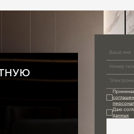
АТНУЮ
Принима
соглашен
персонал
Даю согл
данных