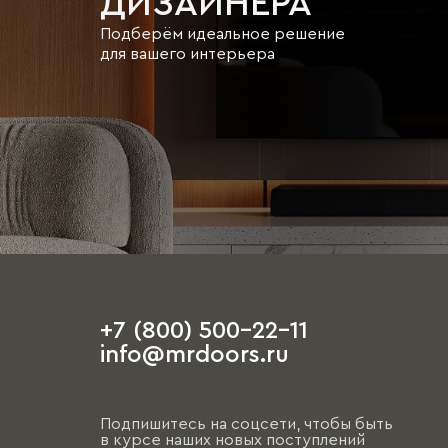
ДИЗАЙНЕРА
Подберём идеальное решение
для вашего интерьера
+7 (800) 500-22-11
info@mrdoors.ru
Подпишитесь на соцсети, чтобы быть
в курсе наших новых поступлений