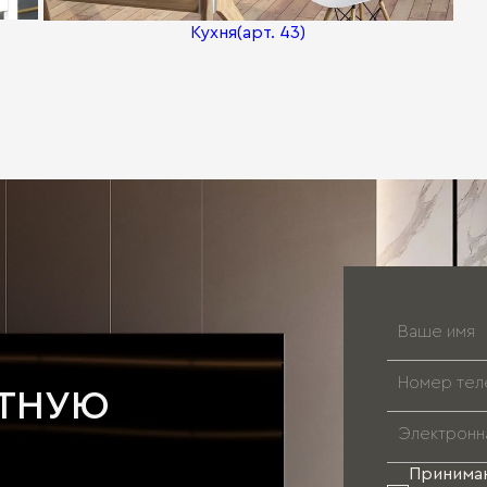
Кухня(арт. 43)
АТНУЮ
Принима