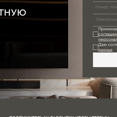
АТНУЮ
Принима
соглашен
персонал
Даю согл
данных