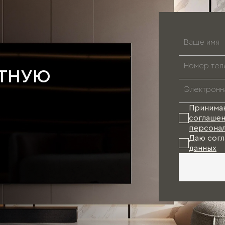
АТНУЮ
Принима
соглашен
персонал
Даю согл
данных