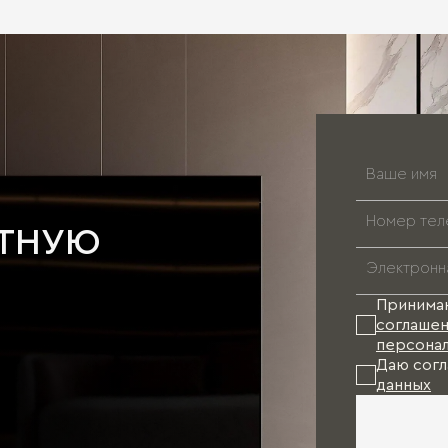
АТНУЮ
Принима
соглашен
персонал
Даю согл
данных