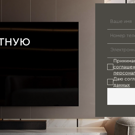
АТНУЮ
Принима
соглашен
персонал
Даю согл
данных