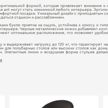
оригинальной формой, которая привлекает внимание и
ья ant могут стать изюминкой любого интерьера. Эргоно
омфортной посадке. Уникальный дизайн с приподнятым с
ждаться отдыхом и расслаблением.
ани букле приятна на ощупь, устойчива к износу и гип
нтерьере. Черные металлические ножки добавляют конт
меют оптимальное расположение, что позволяет удобно
 и выдерживает нагрузку до 120 кг, что гарантирует н
ым для полубарных столов или высоких столов как дома
. Элегантные линии и воздушная форма стульев делаю
 →