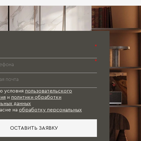
Паспорт 
Паспорт 
Паспорт 
*
*
ю условия
пользовательского
ия
и
политики обработки
ьных данных
асие на
обработку персональных
ОСТАВИТЬ ЗАЯВКУ