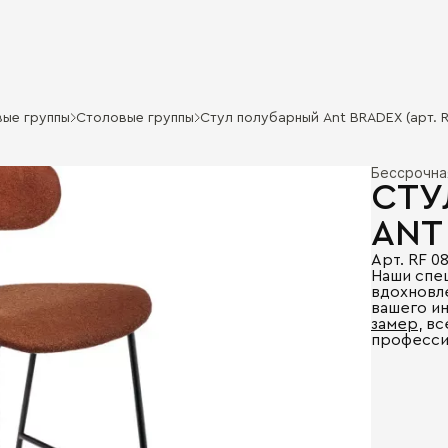
ые группы
Столовые группы
Стул полубарный Ant BRADEX (арт. R
Бессрочна
СТУ
ANT
Арт. RF 0
Наши спе
вдохновл
вашего и
замер
, в
професси