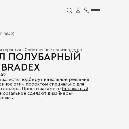
F 0842)
я гарантия | Собственное производство
Л ПОЛУБАРНЫЙ
 BRADEX
842
циалисты подберут идеальное решение
енное этим проектом специально для
нтерьера. Просто закажите
бесплатный
се остальное сделают дизайнеры-
оналы.