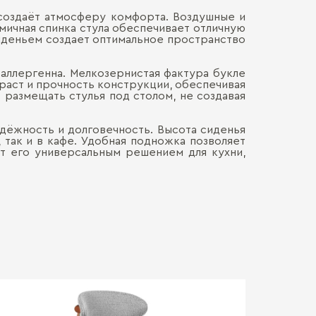
 создаёт атмосферу комфорта. Воздушные и
Ширина, см:
мичная спинка стула обеспечивает отличную
Наличными
ДОСТАВКА 
иденьем создает оптимальное пространство
Онлайн, н
Глубина, см:
Безналич
Воспольз
Высота, см:
оаллергенна. Мелкозернистая фактура букле
ПЕРЕЕЗД В
Для нас в
раст и прочность конструкции, обеспечивая
только со
 размещать стулья под столом, не создавая
Высота сидень
каждой де
СБОРКА
Мы готовы
Хрупкие э
Габариты, см:
адёжность и долговечность. Высота сиденья
Обычно э
позволит 
, так и в кафе. Удобная подножка позволяет
мебель. Ц
доставля
Максимальная 
т его универсальным решением для кухни,
Сборка о
вашем на
гарантир
Больше прив
особенно
удалённос
стоимост
правило, 
транспорт
монтажа.