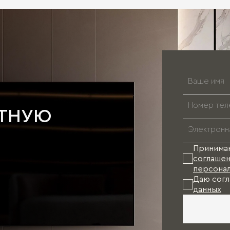
АТНУЮ
Принима
соглашен
персонал
Даю согл
данных