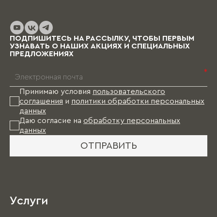
изготовление изделий уходит от пары недель
до нескольких месяцев (в зависимости от
выбранных материалов и коллекции), и какое-
то время Вам в этом случае придется пожить
ПОДПИШИТЕСЬ НА РАССЫЛКУ, ЧТОБЫ ПЕРВЫМ
без мебели.
УЗНАВАТЬ О НАШИХ АКЦИЯХ И СПЕЦИАЛЬНЫХ
ПРЕДЛОЖЕНИЯХ
*
Принимаю условия
пользовательского
соглашения
и
политики обработки персональных
данных
Даю согласие на
обработку персональных
данных
ОТПРАВИТЬ
Услуги