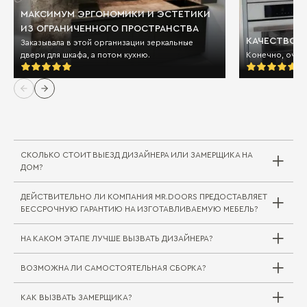
МАКСИМУМ ЭРГОНОМИКИ И ЭСТЕТИКИ
ИЗ ОГРАНИЧЕННОГО ПРОСТРАНСТВА
КАЧЕСТВО И
Заказывала в этой организации зеркальные
двери для шкафа, а потом кухню.
Конечно, очен
СКОЛЬКО СТОИТ ВЫЕЗД ДИЗАЙНЕРА ИЛИ ЗАМЕРЩИКА НА
ДОМ?
ДЕЙСТВИТЕЛЬНО ЛИ КОМПАНИЯ MR.DOORS ПРЕДОСТАВЛЯЕТ
Выезд дизайнера/замерщика в компании
БЕССРОЧНУЮ ГАРАНТИЮ НА ИЗГОТАВЛИВАЕМУЮ МЕБЕЛЬ?
Mr.Doors бесплатный. В редких случаях, когда
требуется выехать на отдаленное расстояние
НА КАКОМ ЭТАПЕ ЛУЧШЕ ВЫЗВАТЬ ДИЗАЙНЕРА?
за пределы города или в другой город/
регион, может взиматься плата за проезд
ВОЗМОЖНА ЛИ САМОСТОЯТЕЛЬНАЯ СБОРКА?
специалиста. Сама услуга замера при этом
Совершенно верно. На мебельные комплекты
бесплатна.
для жилой и кухонной зоны Mr.Doors
предоставляется бессрочная гарантия.
КАК ВЫЗВАТЬ ЗАМЕРЩИКА?
Вызвать дизайнера можно на любом этапе
Самостоятельная сборка (как и доставка) не