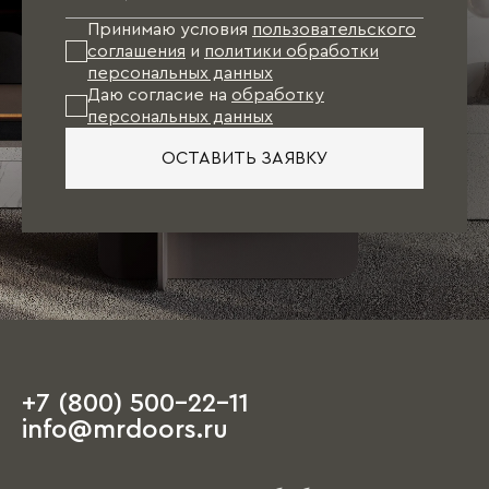
к моменту финишной отделки квартиры
проект Вашей мебели будет готов. Останется
Принимаю условия
пользовательского
лишь произвести точные замеры и оформить
соглашения
и
политики обработки
заказ.
персональных данных
Даю согласие на
обработку
персональных данных
При таком варианте подбор отделочных
материалов (обои, напольное покрытие, цвет
ОСТАВИТЬ ЗАЯВКУ
стен, двери), как правило, осуществляется
непосредственно под мебель.
Единственное пожелание: при посещении
салона иметь план квартиры с
ориентировочными размерами, а также
наличие свободного времени, так как первое
обсуждение порой занимает несколько часов.
+7 (800) 500-22-11
На этапе чистовой отделки дизайнер
info@mrdoors.ru
выезжает на объект и предлагает вариант,
ориентируясь на уже имеющиеся обои, цвета
стен, напольные покрытия и т.д. При этом