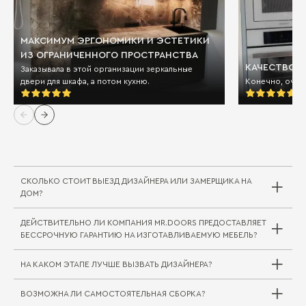
МАКСИМУМ ЭРГОНОМИКИ И ЭСТЕТИКИ
ИЗ ОГРАНИЧЕННОГО ПРОСТРАНСТВА
КАЧЕСТВО И
Заказывала в этой организации зеркальные
двери для шкафа, а потом кухню.
Конечно, очен
СКОЛЬКО СТОИТ ВЫЕЗД ДИЗАЙНЕРА ИЛИ ЗАМЕРЩИКА НА
ДОМ?
ДЕЙСТВИТЕЛЬНО ЛИ КОМПАНИЯ MR.DOORS ПРЕДОСТАВЛЯЕТ
Выезд дизайнера/замерщика в компании
БЕССРОЧНУЮ ГАРАНТИЮ НА ИЗГОТАВЛИВАЕМУЮ МЕБЕЛЬ?
Mr.Doors бесплатный. В редких случаях, когда
требуется выехать на отдаленное расстояние
НА КАКОМ ЭТАПЕ ЛУЧШЕ ВЫЗВАТЬ ДИЗАЙНЕРА?
за пределы города или в другой город/
регион, может взиматься плата за проезд
ВОЗМОЖНА ЛИ САМОСТОЯТЕЛЬНАЯ СБОРКА?
специалиста. Сама услуга замера при этом
Совершенно верно. На мебельные комплекты