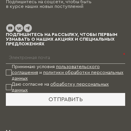
Подпишитесь на соцсети, чтобы быть
необходимо помнить, что на отрисовку,
в курсе наших новых поступлений
обсуждение и согласование проекта и на
изготовление изделий уходит от пары недель
до нескольких месяцев (в зависимости от
выбранных материалов и коллекции), и какое-
то время Вам в этом случае придется пожить
ПОДПИШИТЕСЬ НА РАССЫЛКУ, ЧТОБЫ ПЕРВЫМ
без мебели.
УЗНАВАТЬ О НАШИХ АКЦИЯХ И СПЕЦИАЛЬНЫХ
ПРЕДЛОЖЕНИЯХ
*
Принимаю условия
пользовательского
соглашения
и
политики обработки персональных
данных
Даю согласие на
обработку персональных
данных
ОТПРАВИТЬ