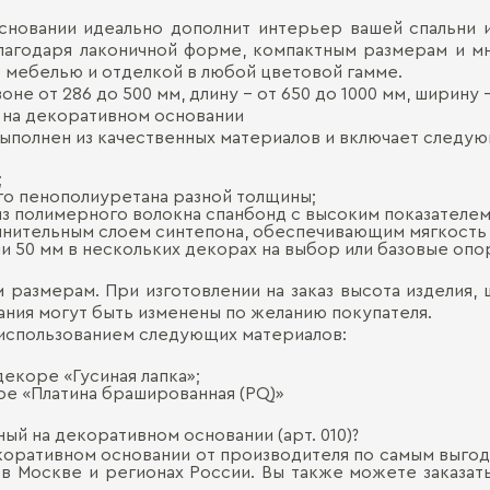
сновании идеально дополнит интерьер вашей спальни 
Благодаря лаконичной форме, компактным размерам и 
с мебелью и отделкой в любой цветовой гамме.
е от 286 до 500 мм, длину – от 650 до 1000 мм, ширину –
 на декоративном основании
ыполнен из качественных материалов и включает следу
;
го пенополиуретана разной толщины;
из полимерного волокна спанбонд с высоким показателе
олнительным слоем синтепона, обеспечивающим мягкость
и 50 мм в нескольких декорах на выбор или базовые опо
размерам. При изготовлении на заказ высота изделия, 
вания могут быть изменены по желанию покупателя.
 использованием следующих материалов:
екоре «Гусиная лапка»;
ре «Платина брашированная (PQ)»
ый на декоративном основании (арт. 010)?
екоративном основании от производителя по самым выгод
 в Москве и регионах России. Вы также можете заказа