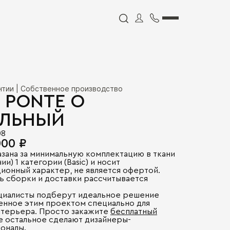
антии | Собственное производство
 PONTE O
ЛЬНЫЙ
08
000 ₽
азана за минимальную комплектацию в ткани
ии) 1 категории (Basic) и носит
ионный характер, не является офертой.
ь сборки и доставки рассчитывается
.
циалисты подберут идеальное решение
енное этим проектом специально для
нтерьера. Просто закажите
бесплатный
се остальное сделают дизайнеры-
оналы.