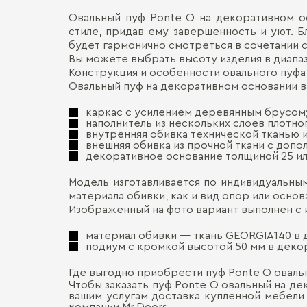
Овальный пуф Ponte O на декоративном о
стиле, придав ему завершенность и уют. 
будет гармонично смотреться в сочетании 
Вы можете выбрать высоту изделия в диапазон
Конструкция и особенности овального пуфа
Овальный пуф на декоративном основании в
каркас с усилением деревянным брусом
наполнитель из нескольких слоев плотно
внутренняя обивка технической тканью 
внешняя обивка из прочной ткани с доп
декоративное основание толщиной 25 ил
Модель изготавливается по индивидуальным 
материала обивки, как и вид опор или осно
Изображенный на фото вариант выполнен с
материал обивки ― ткань GEORGIA140 в д
подиум с кромкой высотой 50 мм в деко
Где выгодно приобрести пуф Ponte O овальн
Чтобы заказать пуф Ponte O овальный на д
вашим услугам доставка купленной мебели