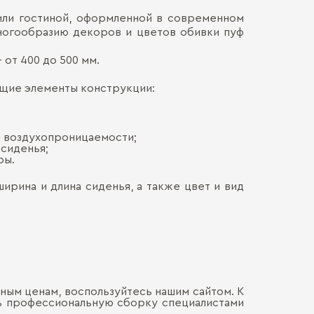
или гостиной, оформленной в современном
Высота (мм):
Наличными
многообразию декоров и цветов обивки пуф
ДОСТАВКА 
Онлайн, н
Тип опоры:
Безналич
 от 400 до 500 мм.
Воспольз
Цвет основан
ПЕРЕЕЗД В
Для нас в
ющие элементы конструкции:
только со
Материал оби
каждой де
СБОРКА
Мы готовы
Хрупкие э
Декор Ткани:
Обычно э
позволит 
м воздухопроницаемости;
мебель. Ц
доставля
 сиденья;
Сборка о
вашем на
гарантир
ры.
Больше прив
особенно
удалённос
стоимост
правило, 
ширина и длина сиденья, а также цвет и вид
транспорт
монтажа.
ным ценам, воспользуйтесь нашим сайтом. К
ть профессиональную сборку специалистами