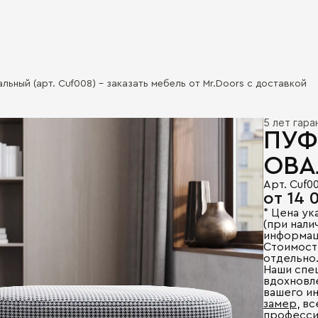
льный (арт. Сuf008) - заказать мебель от Mr.Doors с доставкой
5 лет гар
ПУФ
ОВА
Арт. Сuf0
от 14 
* Цена ук
(при налич
информац
Стоимост
отдельно
Наши спе
вдохновл
вашего и
замер
, в
професси