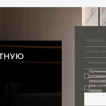
АТНУЮ
Принима
соглашен
персонал
Даю согл
данных