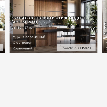
КУХНЯ С ОСТРОВОМ В СТИЛЕ МОДЕРН
(АРТ. KIT435)
К
К
от 180 467 р.
о
МДФ
Современный
С островом
РАССЧИТАТЬ ПРОЕКТ
Коричневый