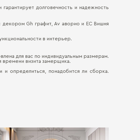
и гарантирует долговечность и надежность
Материал и д
Наличными
ДОСТАВКА 
Онлайн, н
Материал и д
с декором Gh графит, Av аворио и EC Вишня
Безналич
Воспольз
Столешница:
ПЕРЕЕЗД В
Для нас в
ункциональности в интерьер.
только со
каждой де
СБОРКА
Мы готовы
Хрупкие э
овлена для вас по индивидуальным размерам.
Обычно э
позволит 
ия времени визита замерщика.
мебель. Ц
доставля
Сборка о
вашем на
гарантир
и и определиться, понадобится ли сборка.
Больше прив
особенно
удалённос
стоимост
правило, 
транспорт
монтажа.