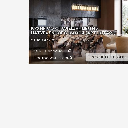
КУХНЯ СО СТОЛЕШНИЦЕЙ ИЗ
НАТУРАЛЬНОГО КАМНЯ (АРТ. KIT491)
от 180 467 р.
МДФ
Современный
РАССЧИТАТЬ ПРОЕКТ
С островом
Серый