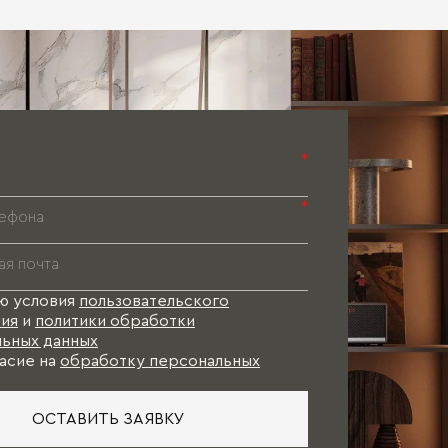
Паспорт 
Паспорт 
Паспорт 
*
*
ю условия
пользовательского
ия
и
политики обработки
ьных данных
асие на
обработку персональных
ОСТАВИТЬ ЗАЯВКУ