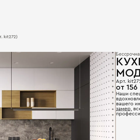
. kit272)
Бессрочна
КУХ
МОД
Арт. kit27
от 156
Наши спе
вдохновл
вашего и
замер
, в
професси