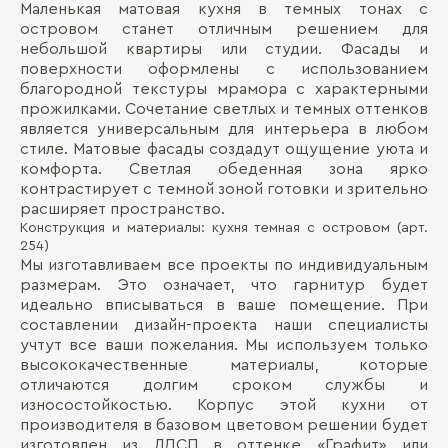
Маленькая матовая кухня в темных тонах с
Ма
Д
островом станет отличным решением для
небольшой квартиры или студии. Фасады и
Де
П
поверхности оформлены с использованием
Де
благородной текстуры мрамора с характерными
прожилками. Сочетание светлых и темных оттенков
Ст
является универсальным для интерьера в любом
стиле. Матовые фасады создадут ощущение уюта и
Де
комфорта. Светлая обеденная зона ярко
контрастирует с темной зоной готовки и зрительно
Ст
расширяет пространство.
Конструкция и материалы: кухня темная с островом (арт.
254)
Бо
Мы изготавливаем все проекты по индивидуальным
размерам. Это означает, что гарнитур будет
идеально вписываться в ваше помещение. При
составлении дизайн-проекта наши специалисты
учтут все ваши пожелания. Мы используем только
высококачественные материалы, которые
отличаются долгим сроком службы и
износостойкостью. Корпус этой кухни от
производителя в базовом цветовом решении будет
изготовлен из ЛДСП в оттенке «Графит» или