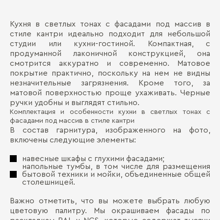
Кухня в светлых тонах с фасадами под массив в
Ма
Д
стиле кантри идеально подходит для небольшой
студии или кухни-гостиной. Компактная, с
Де
П
продуманной лаконичной конструкцией, она
Ма
смотрится аккуратно и современно. Матовое
де
покрытие практично, поскольку на нем не видны
незначительные загрязнения. Кроме того, за
Ст
матовой поверхностью проще ухаживать. Черные
ручки удобны и выглядят стильно.
Комплектация и особенности кухни в светлых тонах с
Фу
фасадами под массив в стиле кантри
В состав гарнитура, изображенного на фото,
включены следующие элементы:
Бо
навесные шкафы с глухими фасадами;
напольные тумбы, в том числе для размещения
бытовой техники и мойки, объединенные общей
столешницей.
Важно отметить, что вы можете выбрать любую
цветовую палитру. Мы окрашиваем фасады по