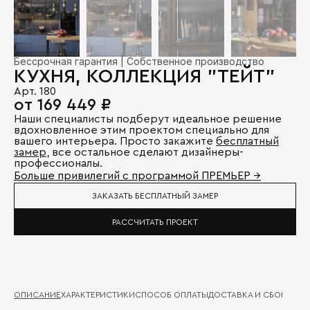
Бессрочная гарантия | Собственное производство
КУХНЯ, КОЛЛЕКЦИЯ "ТЕЙТ"
Арт. 180
от 169 449 ₽
Наши специалисты подберут идеальное решение
вдохновленное этим проектом специально для
вашего интерьера. Просто закажите
бесплатный
замер
, все остальное сделают дизайнеры-
профессионалы.
Больше привилегий с программой ПРЕМЬЕР →
ЗАКАЗАТЬ БЕСПЛАТНЫЙ ЗАМЕР
РАССЧИТАТЬ ПРОЕКТ
ОПИСАНИЕ
ХАРАКТЕРИСТИКИ
СПОСОБ ОПЛАТЫ
ДОСТАВКА И СБОРКА
ГА