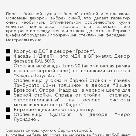
Проект большой кухни с барной стойкой и стеллажом.
Ма
Основным декором выбран синий, что делает гарнитур
Д
очень необычным. Отличительной особенностью кухни
является компоновка шкафов: они занимают все
Де
пространство между стенами от пола до потолка. Верхние
П
шкафы оборудованы прозрачными стеклянными фасадами.
Ма
Материалы кухни.
Де
Корпус из ДСП в декоре “Графит”.
Фасады J (Джей) - это МДФ в ВГ эмалях. Декор
Ст
фасадов RAL 5019.
Стеклянные фасады Jump 20 (алюминиевая рамка
Де
в пленке черный шелк) со вставками из стекла
“Квадро Соул Агат”.
Столешница у окна и барной стойки - панель
Тамбурато 60мм толщиной в декоре “Вишня
Бо
Брэнсон”. Опора “Мадрид” в черном цвете для
барной стойки. Справа от стойки - стеллаж,
спроектированный на основе системы
металлических опор “Кадро”.
Верхние ящики имеют подсветку.
Столешница Quarzalan в декоре “Неро
Лусидано”.
Заказать синюю кухню с барной стойкой.
В Ателье мебели Mr.Doors вы можете выбрать любой цвет