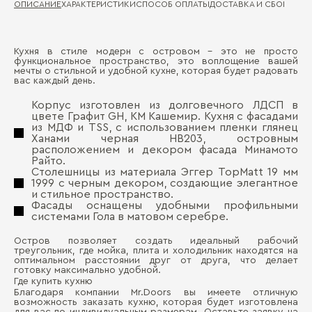
ОПИСАНИЕ
ХАРАКТЕРИСТИКИ
СПОСОБ ОПЛАТЫ
ДОСТАВКА И СБОРКА
ГА
Кухня в стиле модерн с островом – это не просто
Ма
функциональное пространство, это воплощение вашей
Д
ко
мечты о стильной и удобной кухне, которая будет радовать
вас каждый день.
Ма
П
де
Корпус изготовлен из долговечного ЛДСП в
фа
цвете Графит GH, KM Кашемир. Кухня с фасадами
из МДФ и TSS, с использованием пленки глянец
Ст
Ханами черная HB203, островным
расположением и декором фасада Минамото
Райто.
Столешницы из материала Эггер TopMatt 19 мм
1999 с черным декором, создающие элегантное
и стильное пространство.
Фасады оснащены удобными профильными
системами Гола в матовом серебре.
Бо
Остров позволяет создать идеальный рабочий
треугольник, где мойка, плита и холодильник находятся на
оптимальном расстоянии друг от друга, что делает
готовку максимально удобной.
Где купить кухню
Благодаря компании Mr.Doors вы имеете отличную
возможность заказать кухню, которая будет изготовлена