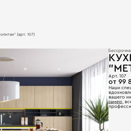
олитан" (арт. 107)
Бессрочна
КУХ
"МЕ
Арт. 107
от 99 
Наши спе
вдохновл
вашего и
замер
, в
професси