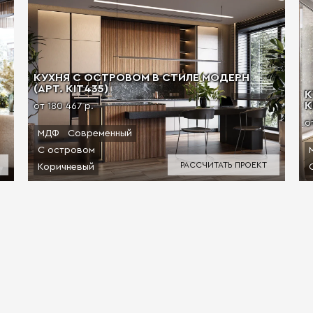
КУХНЯ С ОСТРОВОМ В СТИЛЕ МОДЕРН
(АРТ. KIT435)
К
К
от 180 467 р.
о
МДФ
Современный
С островом
РАССЧИТАТЬ ПРОЕКТ
Коричневый