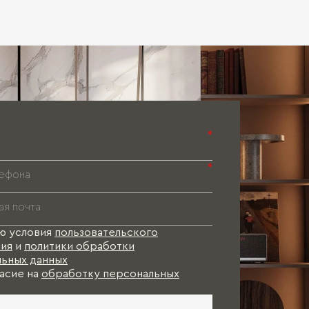
Паспорт 
Паспорт 
Паспорт 
*
*
ю условия
пользовательского
ия
и
политики обработки
ьных данных
асие на
обработку персональных