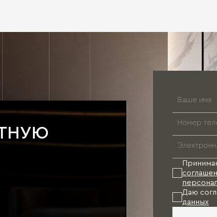
АТНУЮ
Принима
соглашен
персонал
Даю согл
данных