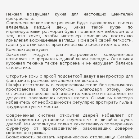
Нежная воздушная кухня для настоящих ценителей
Ма
прекрасного.
Д
Современное цветовое решение будет вдохновлять своего
владельца каждый день. Заказ такой кухни по
Де
индивидуальным размерам будет правильным выбором для
П
тех, кто хочет, чтобы интерьер помещения постоянно
Ма
привлекал восхищенные взгляды. При всей своей легкости,
гарнитур отличается практичностью и вместительностью.
Де
Комплектация кухни
Закрытый модуль для встроенного холодильника
позволяет не прерывать единой линии фасадов. Остальная
Ст
кухонная техника также встроена и не нарушает баланса
стилистики.
Открытые зоны с яркой подсветкой дадут вам простор для
фантазии в размещении элементов декора.
Шкафы изготовлены в современном стиле без привычного
пространства под потолком. Благодаря этому, они
Бо
отличаются повышенной вместительностью и позволяют не
допускать захламления верха шкафов. С ними вы навсегда
избавитесь от необходимости регулярно протирать пыль в
труднодоступных местах.
Современная система открытия дверей избавляет от
необходимости установки неуместных в дизайне ручек
дверей. Мы используем только качественную проверенную
фурнитуру от производителей, завоевавших доверие
мебельного рынка.
Возможность заказать керамическую столешницу Ceralan