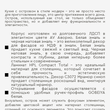
Кухня с островом в стиле модерн – это не просто место
Ма
для приготовления пищи, это центр притяжения всего дома.
Д
Остров, используемый как стол, не только объединяет
пространство, но и добавляет ему функциональности и
Ма
элегантности.
фа
П
Корпус изготовлен из долговечного ЛДСП в
Ст
элегантном цвете AV Аворио. Белая эмаль и
черная матовая эмаль – это великолепный декор
для фасадов из МДФ в эмали. Белая эмаль
придает кухне свежий и светлый вид. Черная
матовая эмаль, в свою очередь, добавляет
контраста и глубины, делая интерьер более
стильным и современным.
Ламинат HPL Compact Total – это идеальный
материал для столешниц, который сочетает в
Бо
себе прочность и эстетическую
привлекательность. Декор С3072 Мрамор синоп
придает столешнице роскошный вид, имитируя
натуральный мрамор.
Открывание фасадов осуществляется с
помощью удобных ручек-профиль GOBEIYA
белая.
Визуально, остров может служить фокусным элементом,
добавляя цветовой акцент или материал столешницы,
отличный от основного периметра. Это помогает создать