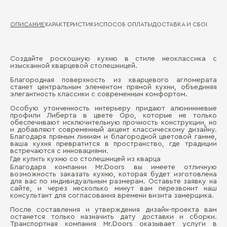
ОПИСАНИЕ
ХАРАКТЕРИСТИКИ
СПОСОБ ОПЛАТЫ
ДОСТАВКА И СБОРКА
ГА
Создайте роскошную кухню в стиле неоклассика с
Де
изысканной кварцевой столешницей.
Д
Благородная поверхность из кварцевого агломерата
Ма
станет центральным элементом прямой кухни, объединяя
фа
П
элегантность классики с современным комфортом.
Де
Особую утонченность интерьеру придают алюминиевые
фа
профили Либерта в цвете Оро, которые не только
обеспечивают исключительную прочность конструкции, но
и добавляют современный акцент классическому дизайну.
Ст
Благодаря прямым линиям и благородной цветовой гамме,
ваша кухня превратится в пространство, где традиции
встречаются с инновациями.
Где купить кухню со столешницей из кварца
Благодаря компании Mr.Doors вы имеете отличную
возможность заказать кухню, которая будет изготовлена
для вас по индивидуальным размерам. Оставьте заявку на
Бо
сайте, и через несколько минут вам перезвонит наш
консультант для согласования времени визита замерщика.
После составления и утверждения дизайн-проекта вам
останется только назначить дату доставки и сборки.
Транспортная компания Mr.Doors оказывает услуги в