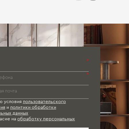
Паспорт 
Паспорт 
Паспорт 
*
*
ю условия
пользовательского
ия
и
политики обработки
ьных данных
асие на
обработку персональных