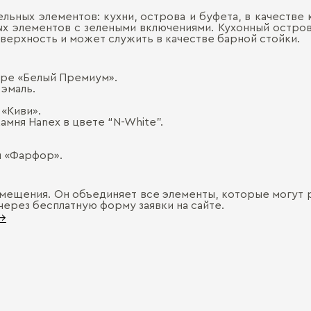
льных элементов: кухни, острова и буфета, в качестве
лых элементов с зелеными включениями. Кухонный остр
верхность и может служить в качестве барной стойки.
оре «Белый Премиум».
эмаль.
«Киви».
амня Hanex в цвете “N-White”.
и «Фарфор».
мещения. Он объединяет все элементы, которые могут р
через бесплатную форму заявки на сайте.
 →