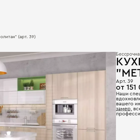
олитан" (арт. 39)
Бессрочна
КУХ
"МЕ
Арт. 39
от 151
Наши спе
вдохновл
вашего и
замер
, в
професси