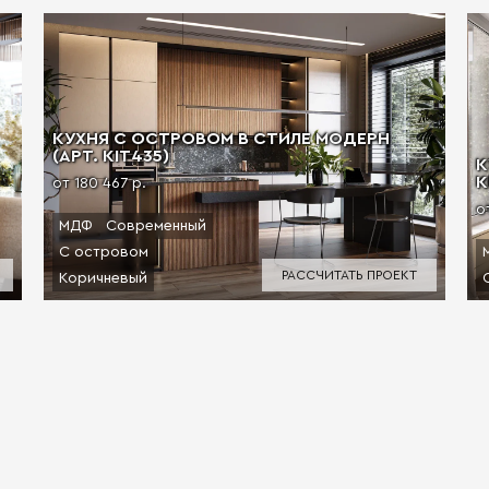
КУХНЯ С ОСТРОВОМ В СТИЛЕ МОДЕРН
(АРТ. KIT435)
К
К
от 180 467 р.
о
МДФ
Современный
С островом
РАССЧИТАТЬ ПРОЕКТ
Коричневый