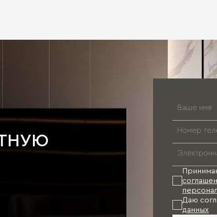
АТНУЮ
Принима
соглашен
персонал
Даю согл
данных