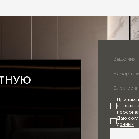
АТНУЮ
Принима
соглашен
персонал
Даю согл
данных