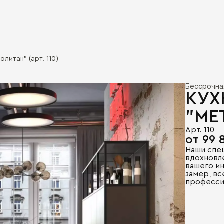
олитан" (арт. 110)
Бессрочна
КУХ
"МЕ
Арт. 110
от 99 
Наши спе
вдохновл
вашего и
замер
, в
професси