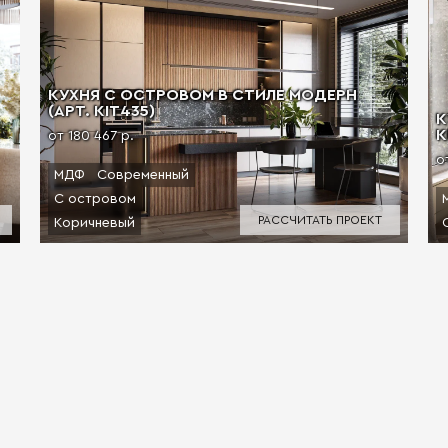
КУХНЯ С ОСТРОВОМ В СТИЛЕ МОДЕРН
(АРТ. KIT435)
К
К
от 180 467 р.
о
МДФ
Современный
С островом
РАССЧИТАТЬ ПРОЕКТ
Коричневый