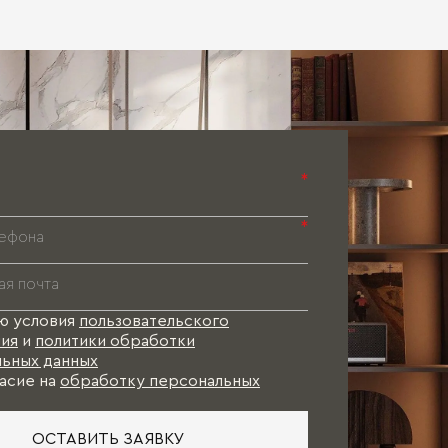
Паспорт 
Паспорт 
Паспорт 
*
*
ю условия
пользовательского
ия
и
политики обработки
ьных данных
асие на
обработку персональных
ОСТАВИТЬ ЗАЯВКУ