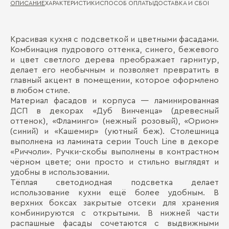
ОПИСАНИЕ
ХАРАКТЕРИСТИКИ
СПОСОБ ОПЛАТЫ
ДОСТАВКА И СБОРКА
ГА
Красивая кухня с подсветкой и цветными фасадами.
Ма
Д
Комбинация пудрового оттенка, синего, бежевого
и цвет светлого дерева преображает гарнитур,
Де
фа
П
делает его необычным и позволяет превратить в
главный акцент в помещении, которое оформлено
Ст
в любом стиле.
Материал фасадов и корпуса — ламинированная
ДСП в декорах «Дуб Винченца» (древесный
оттенок), «Фламинго» (нежный розовый), «Орион»
(синий) и «Кашемир» (уютный беж). Столешница
выполнена из ламината серии Touch Line в декоре
«Риччоли». Ручки-скобы выполнены в контрастном
чёрном цвете; они просто и стильно выглядят и
Бо
удобны в использовании.
Тёплая светодиодная подсветка делает
использование кухни ещё более удобным. В
верхних боксах закрытые отсеки для хранения
комбинируются с открытыми. В нижней части
распашные фасады сочетаются с выдвижными