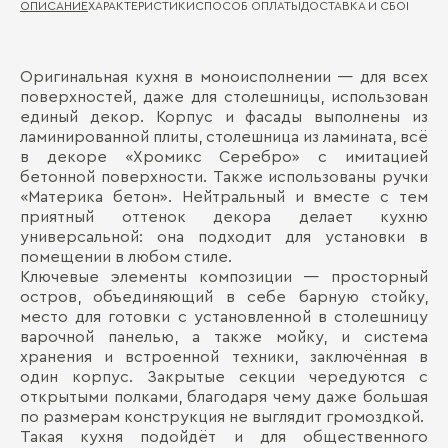
ОПИСАНИЕ
ХАРАКТЕРИСТИКИ
СПОСОБ ОПЛАТЫ
ДОСТАВКА И СБОРКА
ГА
Оригинальная кухня в моноисполнении — для всех
Ма
Д
поверхностей, даже для столешницы, использован
единый декор. Корпус и фасады выполнены из
Де
П
ламинированной плиты, столешница из ламината, всё
Ст
в декоре «Хромикс Серебро» с имитацией
бетонной поверхности. Также использованы ручки
«Материка бетон». Нейтральный и вместе с тем
приятный оттенок декора делает кухню
универсальной: она подходит для установки в
помещении в любом стиле.
Ключевые элементы композиции — просторный
остров, объединяющий в себе барную стойку,
место для готовки с установленной в столешницу
Бо
варочной панелью, а также мойку, и система
хранения и встроенной техники, заключённая в
один корпус. Закрытые секции чередуются с
открытыми полками, благодаря чему даже большая
по размерам конструкция не выглядит громоздкой.
Такая кухня подойдёт и для общественного