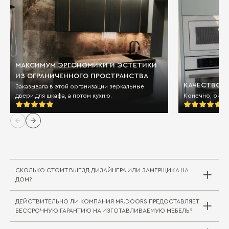
МАКСИМУМ ЭРГОНОМИКИ И ЭСТЕТИКИ
ИЗ ОГРАНИЧЕННОГО ПРОСТРАНСТВА
КАЧЕСТВО И
Заказывала в этой организации зеркальные
двери для шкафа, а потом кухню.
Конечно, очен
СКОЛЬКО СТОИТ ВЫЕЗД ДИЗАЙНЕРА ИЛИ ЗАМЕРЩИКА НА
ДОМ?
ДЕЙСТВИТЕЛЬНО ЛИ КОМПАНИЯ MR.DOORS ПРЕДОСТАВЛЯЕТ
Выезд дизайнера/замерщика в компании
БЕССРОЧНУЮ ГАРАНТИЮ НА ИЗГОТАВЛИВАЕМУЮ МЕБЕЛЬ?
Mr.Doors бесплатный. В редких случаях, когда
требуется выехать на отдаленное расстояние