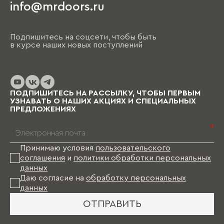
На этапе чистовой отделки дизайнер
info@mrdoors.ru
выезжает на объект и предлагает вариант,
ориентируясь на уже имеющиеся обои, цвета
стен, напольные покрытия и т.д. При этом
Подпишитесь на соцсети, чтобы быть
необходимо помнить, что на отрисовку,
в курсе наших новых поступлений
обсуждение и согласование проекта и на
изготовление изделий уходит от пары недель
до нескольких месяцев (в зависимости от
выбранных материалов и коллекции), и какое-
то время Вам в этом случае придется пожить
ПОДПИШИТЕСЬ НА РАССЫЛКУ, ЧТОБЫ ПЕРВЫМ
без мебели.
УЗНАВАТЬ О НАШИХ АКЦИЯХ И СПЕЦИАЛЬНЫХ
ПРЕДЛОЖЕНИЯХ
*
Принимаю условия
пользовательского
соглашения
и
политики обработки персональных
данных
Даю согласие на
обработку персональных
данных
ОТПРАВИТЬ