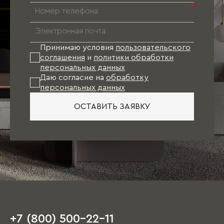
т.д.), соответствующий не только
*
требованиям по эргономике, но и
направлениям мебельной моды. В результате
к моменту финишной отделки квартиры
проект Вашей мебели будет готов. Останется
Принимаю условия
пользовательского
лишь произвести точные замеры и оформить
соглашения
и
политики обработки
заказ.
персональных данных
Даю согласие на
обработку
персональных данных
При таком варианте подбор отделочных
материалов (обои, напольное покрытие, цвет
ОСТАВИТЬ ЗАЯВКУ
стен, двери), как правило, осуществляется
непосредственно под мебель.
Единственное пожелание: при посещении
салона иметь план квартиры с
ориентировочными размерами, а также
наличие свободного времени, так как первое
обсуждение порой занимает несколько часов.
+7 (800) 500-22-11