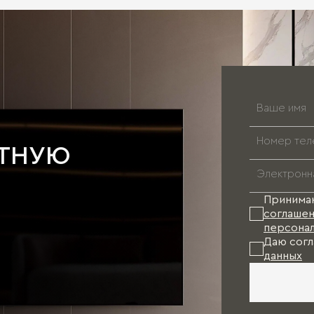
АТНУЮ
Принима
соглашен
персонал
Даю согл
данных