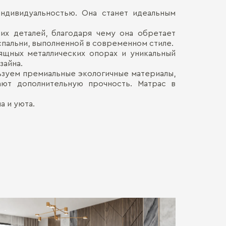
индивидуальностью. Она станет идеальным
:
Наличными
ДОСТАВКА 
Онлайн, н
их деталей, благодаря чему она обретает
Материал оби
Безналич
спальни, выполненной в современном стиле.
Воспольз
Декор Ткани:
ПЕРЕЕЗД В
ящных металлических опорах и уникальный
Для нас в
зайна.
только со
Подъемный ме
ьзуем премиальные экологичные материалы,
каждой де
СБОРКА
Мы готовы
ают дополнительную прочность. Матрас в
Хрупкие э
Каркас:
Обычно э
позволит 
мебель. Ц
а и уюта.
доставля
:
Сборка о
вашем на
гарантир
Больше прив
особенно
удалённос
стоимост
правило, 
транспорт
монтажа.