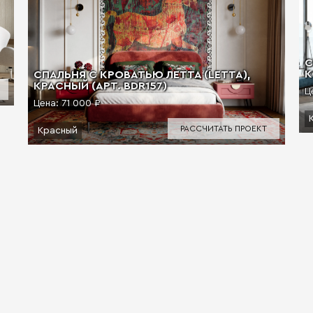
С
К
СПАЛЬНЯ С КРОВАТЬЮ ЛЕТТА (LETTA),
КРАСНЫЙ (АРТ. BDR157)
Ц
Цена:
71 000 ₽
РАССЧИТАТЬ ПРОЕКТ
Красный