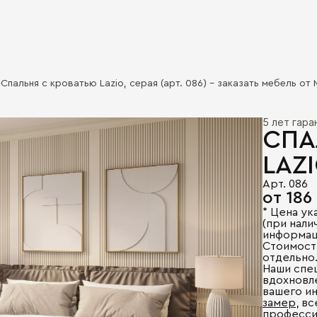
Спальня с кроватью Lazio, серая (арт. 086) - заказать мебель от
5 лет гар
СПА
LAZI
Арт. 086
от 186
* Цена ук
(при налич
информац
Стоимост
отдельно
Наши спе
вдохновл
вашего и
замер
, в
професси