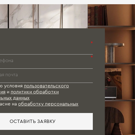
Паспорт 
Паспорт 
Паспорт 
*
*
ю условия
пользовательского
ия
и
политики обработки
ьных данных
асие на
обработку персональных
ОСТАВИТЬ ЗАЯВКУ