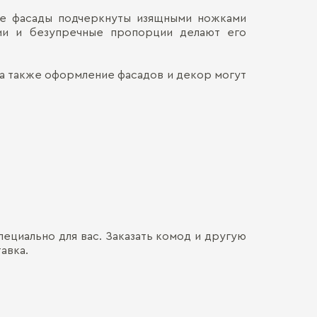
вые фасады подчеркнуты изящными ножками
Материал кор
Наличными
нии и безупречные пропорции делают его
ДОСТАВКА 
Онлайн, н
Декор корпус
Безналич
Воспольз
Материал фас
ПЕРЕЕЗД В
 а также оформление фасадов и декор могут
Для нас в
только со
Декор фасада
каждой де
СБОРКА
Мы готовы
Хрупкие э
Обычно э
позволит 
мебель. Ц
доставля
Сборка о
вашем на
гарантир
Больше прив
особенно
удалённос
стоимост
правило, 
транспорт
монтажа.
ециально для вас. Заказать комод и другую
авка.