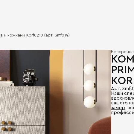
 и ножками Korfu210 (арт. Smf014)
Бессрочна
КОМ
PRI
KOR
Арт. Smf0
Наши спе
вдохновл
вашего и
замер
, в
професси