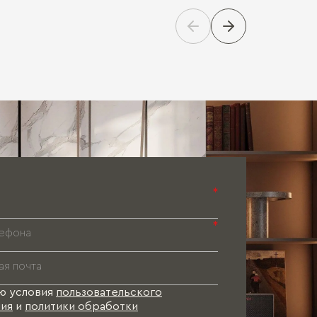
Паспорт 
Паспорт 
Паспорт 
*
*
ю условия
пользовательского
ия
и
политики обработки