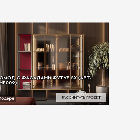
ОМОД С ФАСАДАМИ ФУТУР SX (АРТ.
MF009)
РАССЧИТАТЬ ПРОЕКТ
Модерн
КОМОД С
МДФ
Мо
Условия 