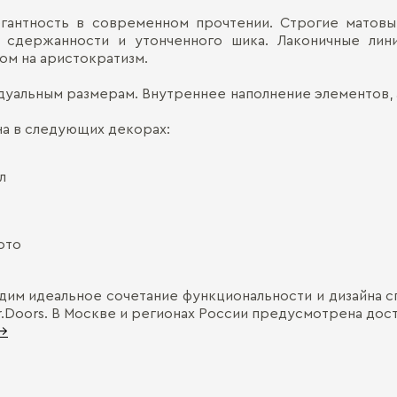
егантность в современном прочтении. Строгие мато
ой сдержанности и утонченного шика. Лаконичные ли
ом на аристократизм.
идуальным размерам. Внутреннее наполнение элементов,
на в следующих декорах:
л
ото
им идеальное сочетание функциональности и дизайна сп
.Doors. В Москве и регионах России предусмотрена дост
 →