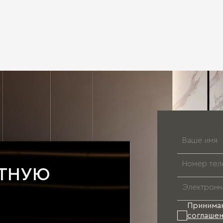
АТНУЮ
Принима
соглашен