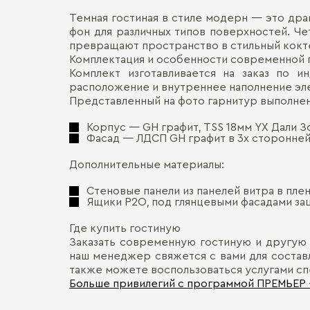
Темная гостиная в стиле модерн — это дра
фон для различных типов поверхностей. Ч
превращают пространство в стильный кокте
Комплектация и особенности современной 
Комплект изготавливается на заказ по 
расположение и внутреннее наполнение эле
Представленный на фото гарнитур выполне
Корпус — GH графит, TSS 18мм YX Дали З
Фасад — ЛДСП GH графит в 3х сторонней
Дополнительные материалы:
Стеновые панели из панелей витра в пл
Ящики P2O, под глянцевыми фасадами зац
Где купить гостиную
Заказать современную гостиную и другую м
наш менеджер свяжется с вами для составл
также можете воспользоваться услугами сп
Больше привилегий с программой ПРЕМЬЕР