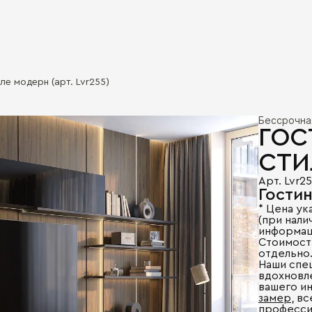
ле модерн (арт. Lvr255)
Бессрочна
ГОС
СТИ
Арт. Lvr2
Гостин
* Цена ук
(при налич
информац
Стоимост
отдельно
Наши спе
вдохновл
вашего и
замер
, в
професси