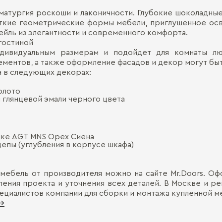
матургия роскоши и лаконичности. Глубокие шоколадны
еткие геометрические формы мебели, приглушенное ос
йль из элегантности и современного комфорта.
гостиной
индивидуальным размерам и подойдет для комнаты лю
ментов, а также оформление фасадов и декор могут быт
н в следующих декорах:
олото
 глянцевой эмали черного цвета
енке AGT MNS Орех Сиена
епы (углубления в корпусе шкафа)
ебель от производителя можно на сайте Mr.Doors. Офо
ения проекта и уточнения всех деталей. В Москве и р
ециалистов компании для сборки и монтажа купленной м
 →