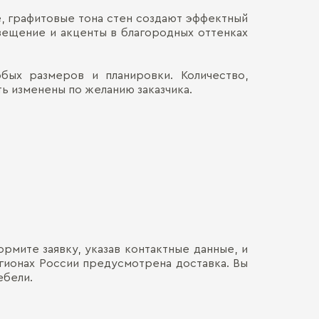
е, графитовые тона стен создают эффектный
Материал и д
Наличными
вещение и акценты в благородных оттенках
ДОСТАВКА 
Онлайн, н
Материал и д
Безналич
Воспольз
Фурнитура:
ПЕРЕЕЗД В
бых размеров и планировки. Количество,
Для нас в
ь изменены по желанию заказчика.
только со
каждой де
СБОРКА
Мы готовы
Хрупкие э
Обычно э
позволит 
мебель. Ц
доставля
Сборка о
вашем на
гарантир
Больше прив
особенно
удалённос
стоимост
правило, 
транспорт
монтажа.
рмите заявку, указав контактные данные, и
егионах России предусмотрена доставка. Вы
ебели.