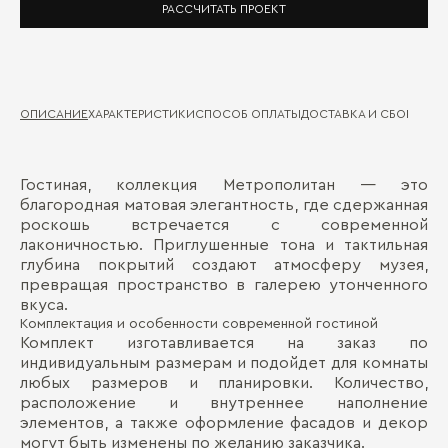
РАССЧИТАТЬ ПРОЕКТ
ОПИСАНИЕ
ХАРАКТЕРИСТИКИ
СПОСОБ ОПЛАТЫ
ДОСТАВКА И СБОРКА
ГА
Гостиная, коллекция Метрополитан — это
Де
Д
благородная матовая элегантность, где сдержанная
роскошь встречается с современной
Ма
П
лаконичностью. Приглушенные тона и тактильная
глубина покрытий создают атмосферу музея,
превращая пространство в галерею утонченного
вкуса.
Комплектация и особенности современной гостиной
Комплект изготавливается на заказ по
индивидуальным размерам и подойдет для комнаты
любых размеров и планировки. Количество,
расположение и внутреннее наполнение
элементов, а также оформление фасадов и декор
Бо
могут быть изменены по желанию заказчика.