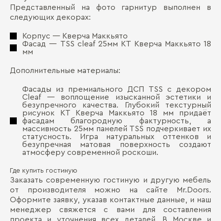
Представленный на фото гарнитур выполнен в
следующих декорах:
Корпус — Кверча Маккьято
Фасад — TSS cleaf 25мм KT Кверча Маккьято 18
мм
Дополнительные материалы:
Фасады из премиального ДСП TSS с декором
Cleaf — воплощение изысканной эстетики и
безупречного качества. Глубокий текстурный
рисунок KT Кверча Маккьято 18 мм придаёт
фасадам благородную фактурность, а
массивность 25мм панелей TSS подчеркивает их
статусность. Игра натуральных оттенков и
безупречная матовая поверхность создают
атмосферу современной роскоши.
Где купить гостиную
Заказать современную гостиную и другую мебель
от производителя можно на сайте Mr.Doors.
Оформите заявку, указав контактные данные, и наш
менеджер свяжется с вами для составления
проекта и уточнения всех деталей. В Москве и