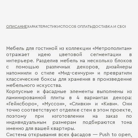
ОПИСАНИЕ
ХАРАКТЕРИСТИКИ
СПОСОБ ОПЛАТЫ
ДОСТАВКА И СБОРКА
ГА
Мебель для гостиной из коллекции «Метрополитан»
Ма
Д
отражает идею цветовой сегментации в
интерьере. Разделив мебель на несколько блоков
Ма
П
с помощью различных декоров, дизайнеры
Де
напомнили о стиле «Мид-сенчури» и превратили
фа
классические боксы для хранения в произведение
мебельного искусства.
Корпусные и фасадные элементы выполнены из
ламинированной плиты в 4 вариантах декора:
«Гейнсборо», «Муссон», «Сливки» и «Киви». Они
точно соответствуют отделке стен в этом проекте,
поэтому при изготовлении на заказ по
индивидуальным размерам подбираются тона
Бо
именно для вашей квартиры.
Система открывания всех фасадов — Push to open,