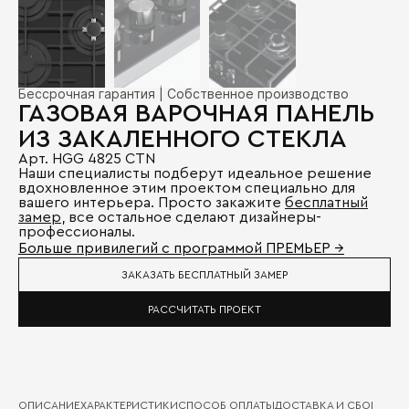
Бессрочная гарантия | Собственное производство
ГАЗОВАЯ ВАРОЧНАЯ ПАНЕЛЬ
ИЗ ЗАКАЛЕННОГО СТЕКЛА
Арт. HGG 4825 CTN
Наши специалисты подберут идеальное решение
вдохновленное этим проектом специально для
вашего интерьера. Просто закажите
бесплатный
замер
, все остальное сделают дизайнеры-
профессионалы.
Больше привилегий с программой ПРЕМЬЕР →
ЗАКАЗАТЬ БЕСПЛАТНЫЙ ЗАМЕР
РАССЧИТАТЬ ПРОЕКТ
ОПИСАНИЕ
ХАРАКТЕРИСТИКИ
СПОСОБ ОПЛАТЫ
ДОСТАВКА И СБОРКА
ГА