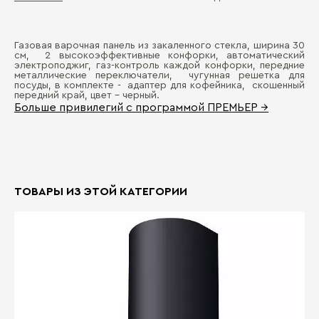
Газовая варочная панель из закаленного стекла, ширина 30
Ши
см, 2 высокоэффективные конфорки, автоматический
Д
электроподжиг, газ-контроль каждой конфорки, передние
металлические переключатели, чугунная решетка для
Ко
посуды, в комплекте - адаптер для кофейника, скошенный
П
передний край, цвет - черный.
Уп
Больше привилегий с программой ПРЕМЬЕР →
Ти
Ти
Ти
ТОВАРЫ ИЗ ЭТОЙ КАТЕГОРИИ
Ма
Бо
Ра