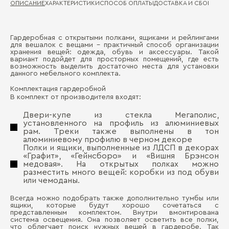
ОПИСАНИЕ
ХАРАКТЕРИСТИКИ
СПОСОБ ОПЛАТЫ
ДОСТАВКА И СБОРКА
ГА
Гардеробная с открытыми полками, ящиками и рейлингами
Ма
для вешалок с вещами - практичный способ организации
Д
хранения вещей: одежда, обувь и аксессуары. Такой
вариант подойдет для просторных помещений, где есть
Де
возможность выделить достаточно места для установки
ко
П
данного мебельного комплекта.
Ма
Комплектация гардеробной
В комплект от производителя входят:
Дв
пе
Двери-купе из стекла Мегаполис,
установленного на профиль из алюминиевых
рам. Треки также выполнены в тон
алюминиевому профилю в черном декоре
Полки и ящики, выполненные из ЛДСП в декорах
«Графит», «Гейнсборо» и «Вишня Брэнсон
Бо
медовая». На открытых полках можно
разместить много вещей: коробки из под обуви
или чемоданы.
Всегда можно подобрать также дополнительно тумбы или
ящики, которые будут хорошо сочетаться с
представленным комплектом. Внутри вмонтирована
система освещения. Она позволяет осветить все полки,
что облегчает поиск нужных вещей в гардеробе. Так